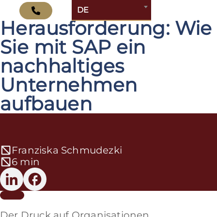
ESG ist eine ERP-
DE
Herausforderung: Wie
Sie mit SAP ein
nachhaltiges
Unternehmen
aufbauen
Franziska Schmudezki
6 min
Der Druck auf Organisationen,