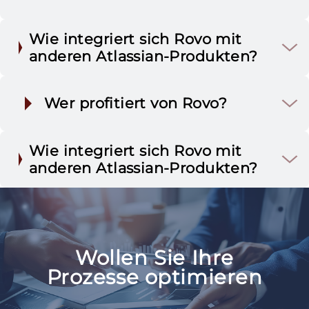
Wie integriert sich Rovo mit
anderen Atlassian-Produkten?
Wer profitiert von Rovo?
Wie integriert sich Rovo mit
anderen Atlassian-Produkten?
Jira Software & Jira Service
Management
Wollen Sie Ihre
Confluence
IT- & Support-Teams
Prozesse optimieren
Jira Software & Jira Service
Management