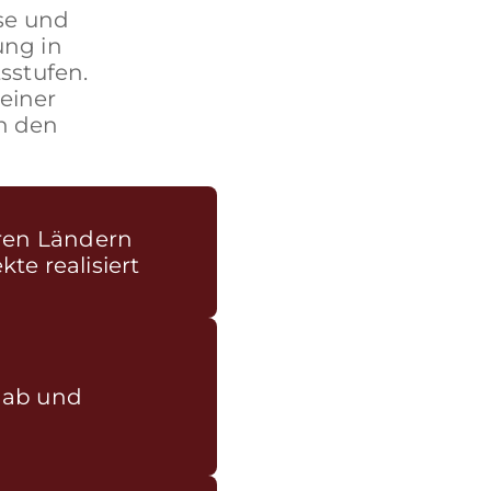
se und
ung in
sstufen.
einer
n den
eren Ländern
te realisiert
) ab und