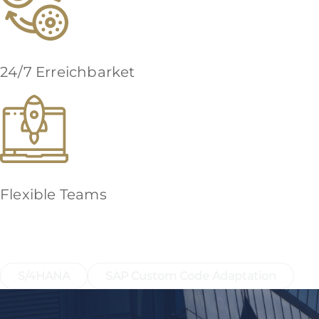
24/7 Erreichbarket
Flexible Teams
Mehr über unsere SAP S/4HANA Kompeten
S/4HANA
SAP Custom Code Adaptation