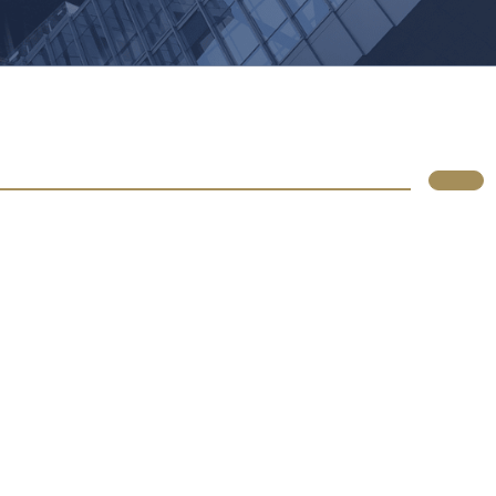
Lupus
Über uns
Standorte
Atlassian
Produkte
Services