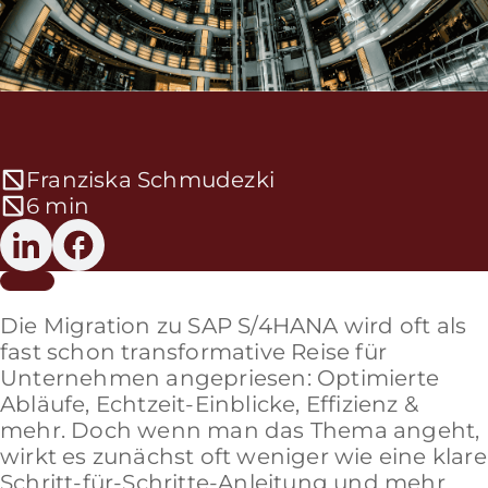
Franziska Schmudezki
6 min
Die Migration zu SAP S/4HANA wird oft als
fast schon transformative Reise für
Unternehmen angepriesen: Optimierte
Abläufe, Echtzeit-Einblicke, Effizienz &
mehr. Doch wenn man das Thema angeht,
wirkt es zunächst oft weniger wie eine klare
Schritt-für-Schritte-Anleitung und mehr