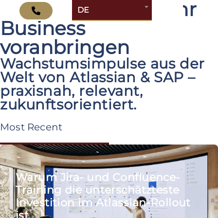
Erkenntnisse, die Ihr
DE
Business
voranbringen
Wachstumsimpulse aus der
Welt von Atlassian & SAP –
praxisnah, relevant,
zukunftsorientiert.
Most Recent
Warum Jira- und Confluence-
Training die unterschätzteste
Investition im Atlassian-Rollout
ist