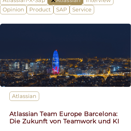
Atlassian-X-Sap
Atlassian
Interview
Opinion
Product
SAP
Service
Atlassian
Atlassian Team Europe Barcelona:
Die Zukunft von Teamwork und KI