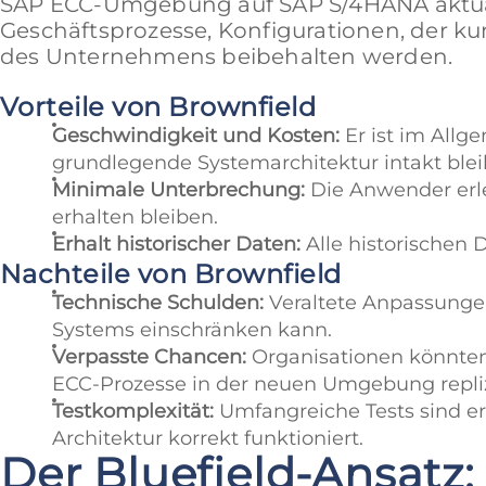
SAP ECC-Umgebung auf SAP S/4HANA aktual
Geschäftsprozesse, Konfigurationen, der k
des Unternehmens beibehalten werden.
Vorteile von Brownfield
Geschwindigkeit und Kosten:
Er ist im Allg
grundlegende Systemarchitektur intakt blei
Minimale Unterbrechung:
Die Anwender erl
erhalten bleiben.
Erhalt historischer Daten:
Alle historischen
Nachteile von Brownfield
Technische Schulden:
Veraltete Anpassungen
Systems einschränken kann.
Verpasste Chancen:
Organisationen könnten 
ECC-Prozesse in der neuen Umgebung repliz
Testkomplexität:
Umfangreiche Tests sind erf
Architektur korrekt funktioniert.
Der Bluefield-Ansatz: