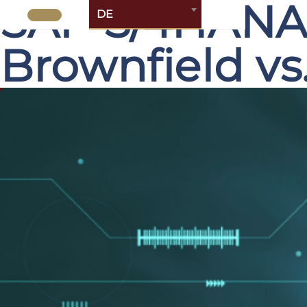
SAP S/4HANA 
DE
Brownfield vs.