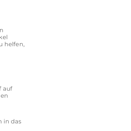
en
kel
u helfen,
 auf
den
 in das