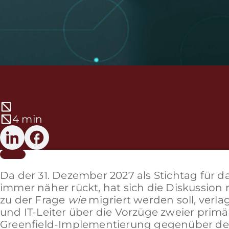
4 min
Da der 31. Dezember 2027 als Stichtag für
immer näher rückt, hat sich die Diskussio
zu der Frage
wie
migriert werden soll, verla
und IT-Leiter über die Vorzüge zweier prim
Greenfield-Implementierung gegenüber de