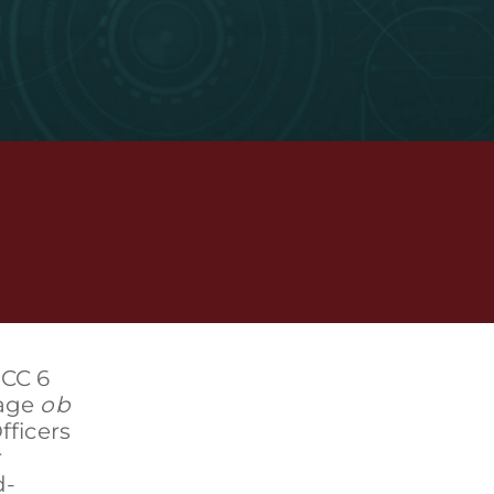
ECC 6
rage
ob
fficers
r
d-