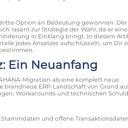
e dritte Option an Bedeutung gewonnen. Der
sich rasant zur Strategie der Wahl, da er ein
minderung in Einklang bringt. In diesem Arti
eile jedes Ansatzes aufschlüsseln, um Dir z
 bestimmen.
z: Ein Neuanfang
/4HANA-Migration als eine komplett neue
 brandneue ERP-Landschaft von Grund auf
ngen, Workarounds und technischen Schul
e Stammdaten und offene Transaktionsdaten