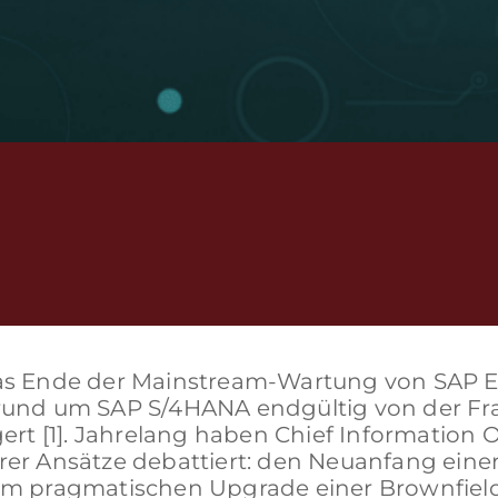
 das Ende der Mainstream-Wartung von SAP 
n rund um SAP S/4HANA endgültig von der F
gert [1]. Jahrelang haben Chief Information O
ärer Ansätze debattiert: den Neuanfang eine
m pragmatischen Upgrade einer Brownfiel