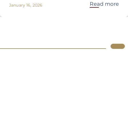
Read more
January 16, 2026
Lupus
Über uns
Standorte
Atlassian
Produkte
Services