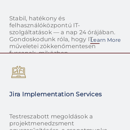
Stabil, hatékony és
felhasználóközpontú IT-
szolgáltatások — a nap 24 órájában.
Gondoskodunk róla, hogy IT-
Learn More
műveletei zökkenőmentesen
fussanak, miközben
folyamatosan optimalizáljuk a
működést.
Jira Implementation Services
Testreszabott megoldások a
projektmenedzsment