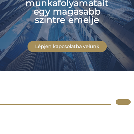
munkafolyamatait
egy magasabb
szintre emelje
Lépjen kapcsolatba velünk
Lupus
Rólunk