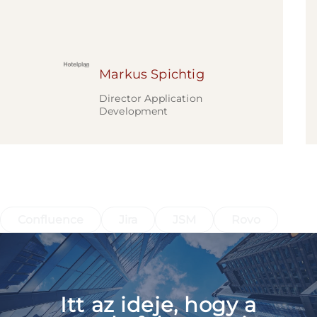
Markus Spichtig
Director Application
Development
Gyorslinkek az Atlassian Erőteljes
Eszközeihez
Confluence
Jira
JSM
Rovo
Itt az ideje, hogy a