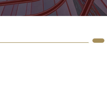
Lupus
Rólunk
Irodáink
Atlassian
Termékek
Szolgáltatások