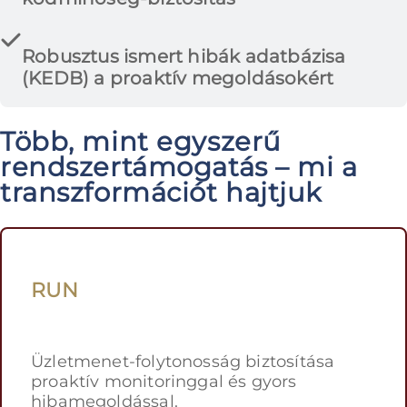
Robusztus ismert hibák adatbázisa
(KEDB) a proaktív megoldásokért
Több, mint egyszerű
rendszer­támogatás – mi a
transzformációt hajtjuk
RUN
Üzletmenet-folytonosság biztosítása
proaktív monitoringgal és gyors
hibamegoldással.