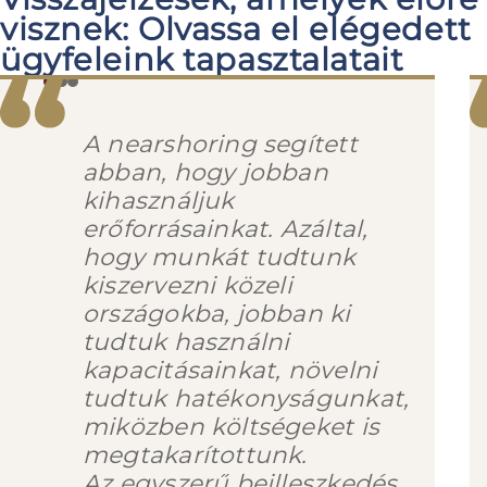
visznek: Olvassa el elégedett
ügyfeleink tapasztalatait
A nearshoring segített
abban, hogy jobban
kihasználjuk
erőforrásainkat. Azáltal,
hogy munkát tudtunk
kiszervezni közeli
országokba, jobban ki
tudtuk használni
kapacitásainkat, növelni
tudtuk hatékonyságunkat,
miközben költségeket is
megtakarítottunk.
Az egyszerű beilleszkedés,