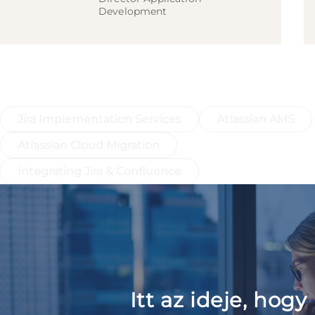
Development
Gyorslinkek a Szolgáltatásokhoz, Amik
Egyszerűsítik a Munkafolyamatokat
Jira Implementation Services
Atlassian AMS
Atlassian Cloud Migration
Integrating Jira & Confluence
Itt az ideje, hogy