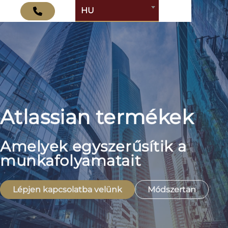
HU
Atlassian termékek
Amelyek egyszerűsítik a
munkafolyamatait
Lépjen kapcsolatba velünk
Módszertan