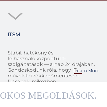
ITSM
Stabil, hatékony és
felhasználóközpontú IT-
szolgáltatások — a nap 24 órájában.
Gondoskodunk róla, hogy IT-
Learn More
műveletei zökkenőmentesen
fussanak, miközben
folyamatosan optimalizáljuk a
működést.
OKOS MEGOLDÁSOK.