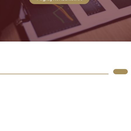
Lupus
Rólunk
Irodáink
Atlassian