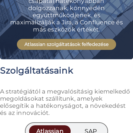
csapatai hatékonyabban
dolgozzanak, könnyedén
együttműködjenek, és
maximalizálják a Jira, a Confluence és
más eszközök értékét.
Atlassian szolgáltatások felfedezése
Szolgáltatásaink
A stratégiától a megvalósításig kiemelkedő
megoldásokat szállítunk, amelyek
elősegítik a hatékonyságot, a növekedést
és az innovációt.
Atlassian
SAP