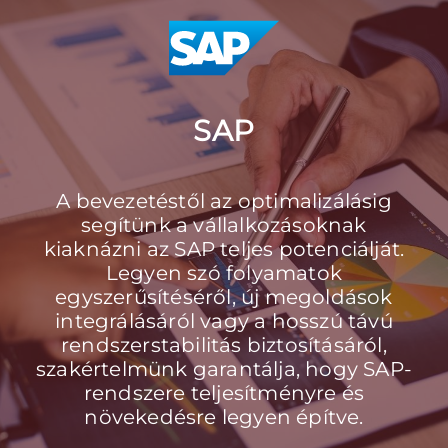
SAP
A bevezetéstől az optimalizálásig
segítünk a vállalkozásoknak
kiaknázni az SAP teljes potenciálját.
Legyen szó folyamatok
egyszerűsítéséről, új megoldások
integrálásáról vagy a hosszú távú
rendszerstabilitás biztosításáról,
szakértelmünk garantálja, hogy SAP-
rendszere teljesítményre és
növekedésre legyen építve.