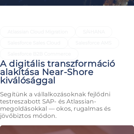
Gyorslinkek a legforróbb témákhoz
Atlassian Cloud Migration
S/4HANA
Salesforce Sales Cloud
Salesforce AMS
Salesforce B2B Commerce
A digitális transzformáció
alakítása Near-Shore
kiválósággal
Segítünk a vállalkozásoknak fejlődni
testreszabott SAP- és Atlassian-
megoldásokkal — okos, rugalmas és
jövőbiztos módon.