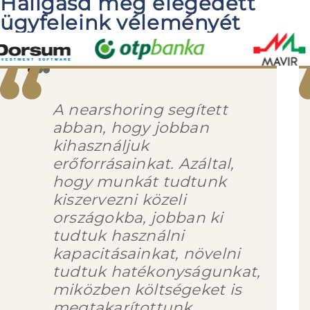
Hallgasd meg elégedett
ügyfeleink véleményét
A nearshoring segített
abban, hogy jobban
kihasználjuk
erőforrásainkat. Azáltal,
hogy munkát tudtunk
kiszervezni közeli
országokba, jobban ki
tudtuk használni
kapacitásainkat, növelni
tudtuk hatékonyságunkat,
miközben költségeket is
megtakarítottunk.