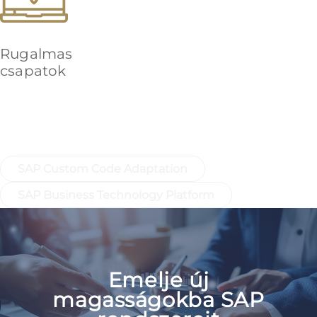
Rugalmas
csapatok
Gyorslinkek további fejlesztési
szolgáltatásainkhoz
SAP Custom Code Adaptation
SAP Business Technology Platform
Emelje új
magasságokba SAP