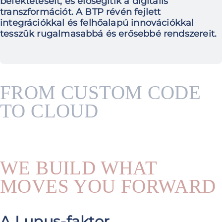
befektetéseit, és elősegítik a digitális
transzformációt. A BTP révén fejlett
integrációkkal és felhőalapú innovációkkal
tesszük rugalmasabbá és erősebbé rendszereit.
FROM CUSTOM CODE
TO CLOUD
WE BUILD WHAT
MOVES YOU FORWARD
A Lupus-faktor