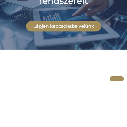
rendszereit
Lépjen kapcsolatba velünk
Lupus
Rólunk
Irodáink