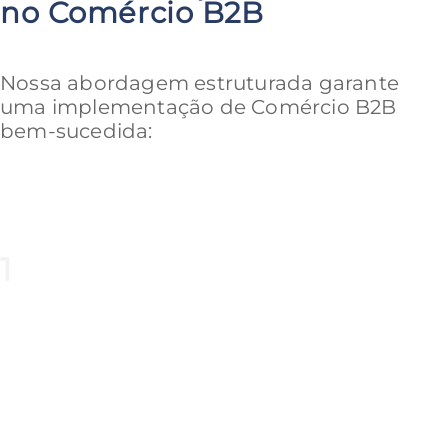
no Comércio B2B
Nossa abordagem estruturada garante
uma implementação de Comércio B2B
bem-sucedida:
1
Avaliação de Prontidão para o Comércio
Avaliamos seu cenário de comércio atual e
identificamos oportunidades de otimização e
crescimento.