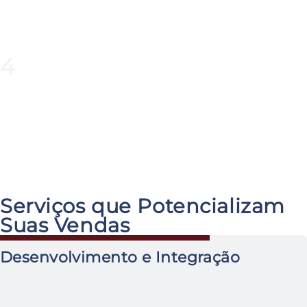
4
Treinamento e Capacitação
Fornecendo treinamento abrangente para sua
equipe para garantir que eles possam gerenciar
e aproveitar eficazmente a plataforma de
Comércio B2B.
Serviços que Potencializam
Suas Vendas
Desenvolvimento e Integração